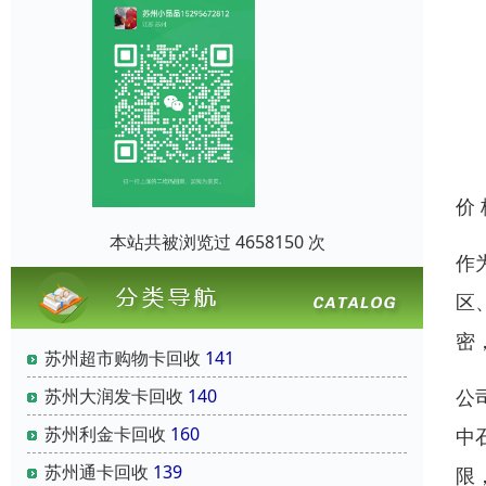
价
本站共被浏览过 4658150 次
作
区
密
苏州超市购物卡回收
141
苏州大润发卡回收
140
公
苏州利金卡回收
160
中
苏州通卡回收
139
限