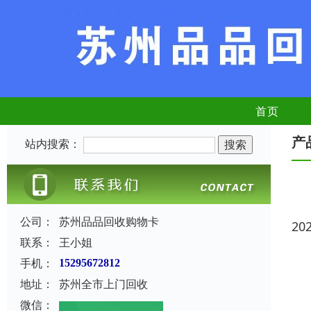
首页
产
站内搜索：
公司：
苏州品品回收购物卡
20
联系：
王小姐
手机：
15295672812
地址：
苏州全市上门回收
微信：