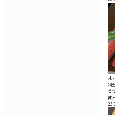
苏
利
美
苏
23-