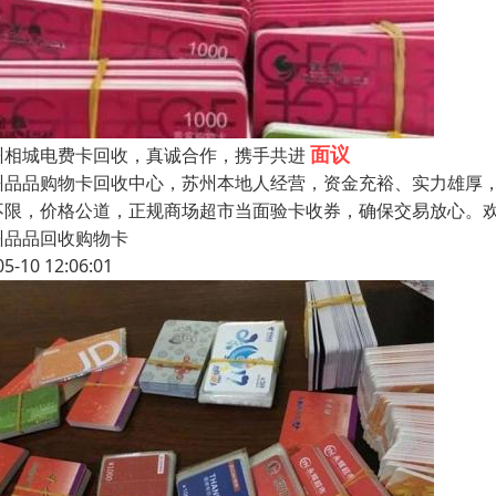
面议
州相城电费卡回收，真诚合作，携手共进
州品品购物卡回收中心，苏州本地人经营，资金充裕、实力雄厚
不限，价格公道，正规商场超市当面验卡收券，确保交易放心。欢
州品品回收购物卡
05-10 12:06:01