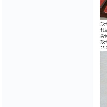
苏
利
美
苏
23-