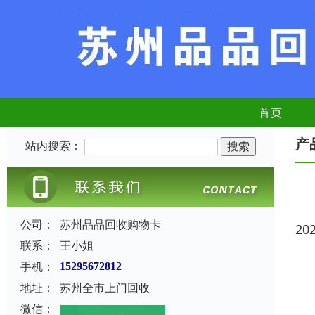
首页
产
站内搜索：
公司：
苏州品品回收购物卡
20
联系：
王小姐
手机：
15295672812
地址：
苏州全市上门回收
微信：