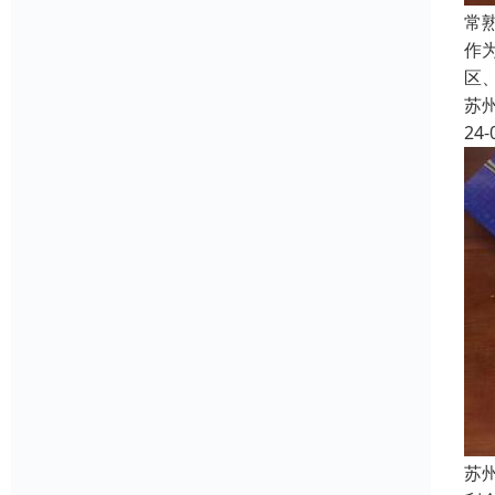
常
作
区
苏
24-
苏