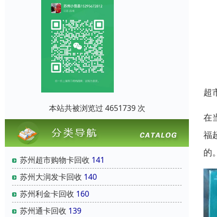
超
本站共被浏览过 4651739 次
在
福
的
苏州超市购物卡回收
141
苏州大润发卡回收
140
苏州利金卡回收
160
苏州通卡回收
139