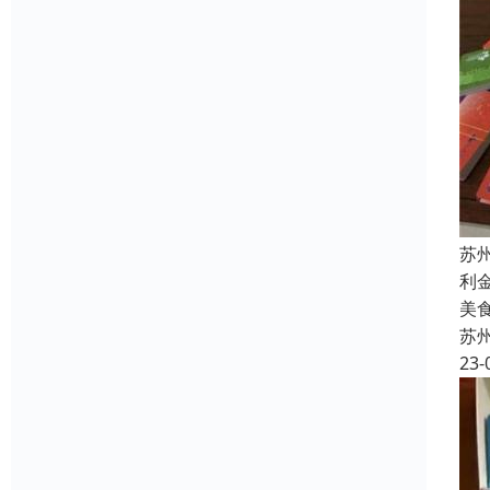
苏
利
美
苏
23-