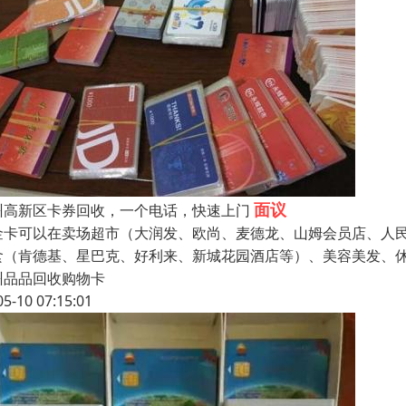
面议
州高新区卡券回收，一个电话，快速上门
金卡可以在卖场超市（大润发、欧尚、麦德龙、山姆会员店、人
食（肯德基、星巴克、好利来、新城花园酒店等）、美容美发、休
州品品回收购物卡
05-10 07:15:01