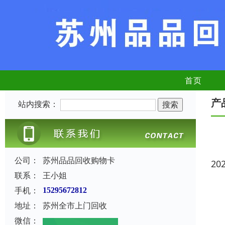
首页
产
站内搜索：
公司：
苏州品品回收购物卡
20
联系：
王小姐
手机：
15295672812
地址：
苏州全市上门回收
微信：