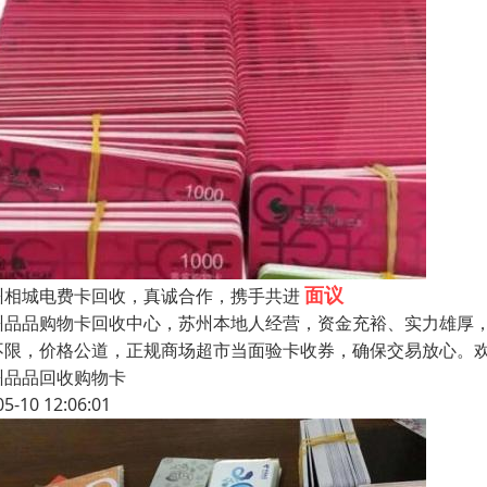
面议
州相城电费卡回收，真诚合作，携手共进
州品品购物卡回收中心，苏州本地人经营，资金充裕、实力雄厚
不限，价格公道，正规商场超市当面验卡收券，确保交易放心。欢
州品品回收购物卡
05-10 12:06:01