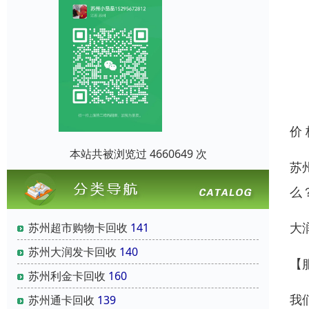
价
本站共被浏览过 4660649 次
苏
么
大
苏州超市购物卡回收
141
苏州大润发卡回收
140
【
苏州利金卡回收
160
我
苏州通卡回收
139