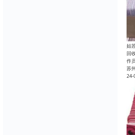
姑
回
作员
苏
24-