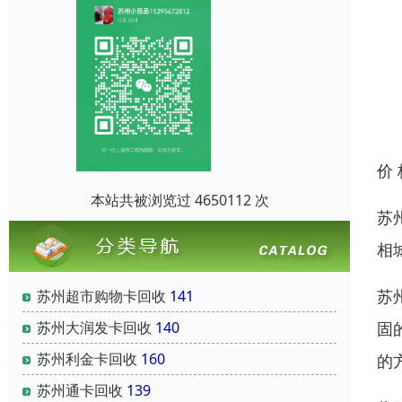
价
本站共被浏览过 4650112 次
苏
相
苏
苏州超市购物卡回收
141
苏州大润发卡回收
140
固
苏州利金卡回收
160
的
苏州通卡回收
139