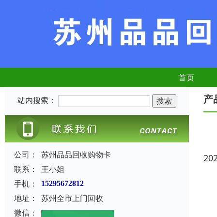
首页
产
站内搜索：
公司：
苏州品品回收购物卡
20
联系：
王小姐
手机：
15295672812
地址：
苏州全市上门回收
微信：