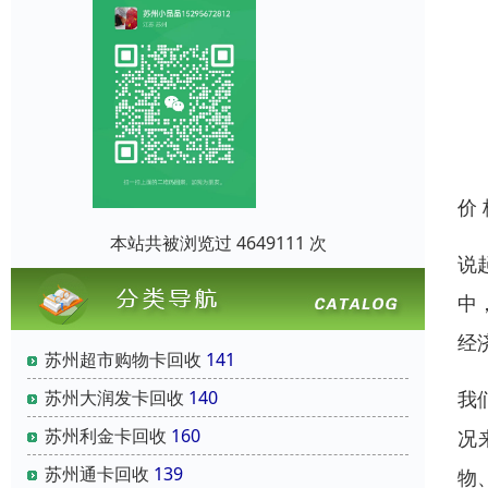
价
本站共被浏览过 4649111 次
说
中
经
苏州超市购物卡回收
141
苏州大润发卡回收
140
我
苏州利金卡回收
160
况
苏州通卡回收
139
物