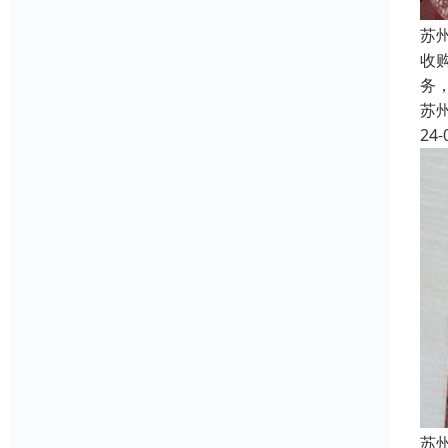
苏
收
务
苏
24-
苏