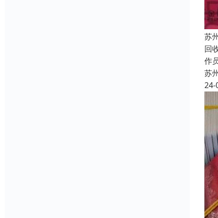
苏
回
作员
苏
24-