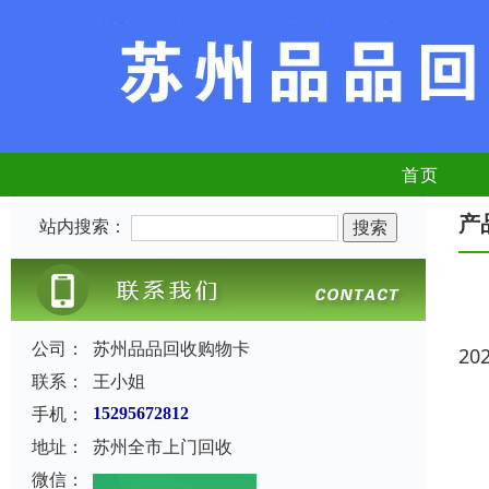
首页
产
站内搜索：
公司：
苏州品品回收购物卡
20
联系：
王小姐
手机：
15295672812
地址：
苏州全市上门回收
微信：