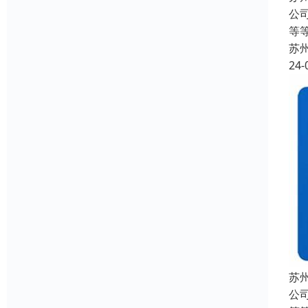
公
等
苏
24-
苏
公